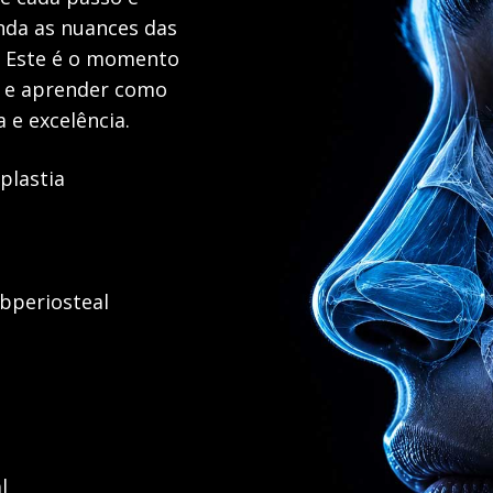
nda as nuances das
. Este é o momento
 e aprender como
 e excelência.
plastia
ubperiosteal
l