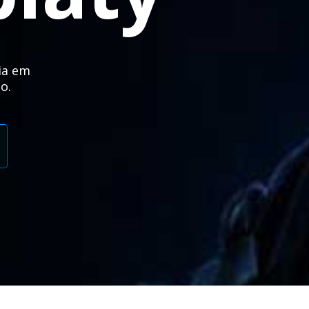
cia em
o.