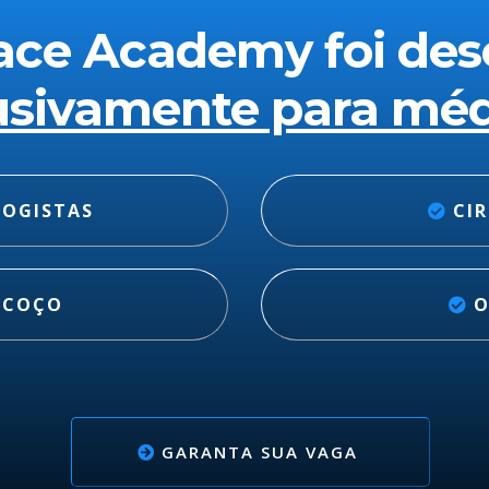
ace Academy foi des
usivamente para méd
OGISTAS
CI
ESCOÇO
O
GARANTA SUA VAGA