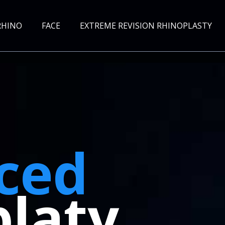
RHINO
FACE
EXTREME REVISION RHINOPLASTY
ced
laty