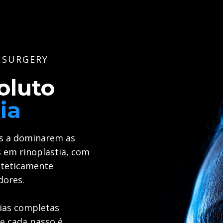
C SURGERY
oluto
ia
es a dominarem as
s em rinoplastia, com
esteticamente
dores.
gias completas
e cada passo é